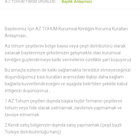
A-Z TOHUM TARIM ÜRÜNLERİ
Bayilik Anlaşması
Bayilerimiz İçin AZ TOHUM Kurumsal Kimliğini Koruma Kuralları
Anlaşması ;
Az tohum çeşitlerini bölge bayisi veya çeşit distribütörü olarak
satacak bayilerimize şirketimizin gelişmekte olan kurumsal
kimliğini güçlendirmeye katkı vermelerini özellikle şart koşuyoruz.
Bu amaçla sizlerin de katkı sağlamakta tereddüt etmeyeceğinizi
düşündüğümüz bazı kuralları aramızdaki ilişkiyi daha sağlam
bağlarla kuvvetlendireceğini ve aşağıda belirttilen şekilde kabul
ettiğinizi düşünüyoruz ;
1.AZ Tohum çeşitleri dışında başka hiçbir firmanın çeşitlerini
tohum veya fide olarak satmamak ,tanıtımını yapmamak ve
tavsiye etmemek.
2.Kendi satış bölgenizin dışında satış yapmamak.(çeşit bazlı
Türkiye distribütörlüğü hariç)