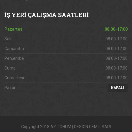
İŞ
YERİ ÇALIŞMA SAATLERİ
Pazartesi
08:00-17:00
Salı
08:00-17:00
Çarşamba
08:00-17:00
Perşembe
08:00-17:00
Cuma
08:00-17:00
Cumartesi
08:00-17:00
Pazar
KAPALI
Copyright 2018 AZ TOHUM | DESİGN CEMİL SARI