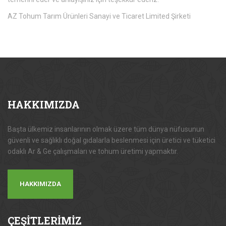
AZ Tohum Tarım Ürünleri Sanayi ve Ticaret Limited Şirketi
HAKKIMIZDA
Başta ülkemiz insanlarının olmak üzere tüm dünya nüfusunun
güvenli ve sağlıklı doğal gıdalarla beslenmesi için üretici ve tüketici
odaklı Ar & Ge çalışmaları ve tohum üretimi yapmaktır.
HAKKIMIZDA
ÇEŞİTLERİMİZ