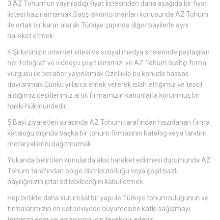
3.AZ Tohum’un yayınladığı fiyat listesinden daha aşağıda bir fiyat
listesi hazırlamamak.Satış iskonto oranları konusunda AZ Tohum
ile ortak bir karar alarak Türkiye çapında diğer bayilerle aynı
hareket etmek.
4.Şirketinizin internet sitesi ve sosyal medya sitelerinde paylaşılan
her fotoğraf ve videoyu çeşit ismimizi ve AZ Tohum Islahçı firma
vurgusu ile beraber yayınlamak.Özellikle bu konuda hassas
davranmak.Çünkü yıllarca emek vererek ıslah ettiğimiz ve tescil
aldığımız çeşitlerimiz artık firmamızın kanunlarla korunmuş bir
hakkı hükmündedir.
5.Bayi ziyaretleri sırasında AZ Tohum tarafından hazırlanan firma
kataloğu dışında başka bir tohum firmasının katalog veya tanıtım
metaryallerini dağıtmamak.
Yukarıda belirtilen konularda aksi hareket edilmesi durumunda AZ
Tohum tarafından bölge distribütörlüğü veya çeşit bazlı
bayiliğinizin iptal edilebileceğini kabul etmek.
Hep birlikte daha kurumsal bir yapı ile Türkiye tohumculuğunun ve
firmalarımızın en üst seviyede büyümesine katkı sağlamayı
temenni eder ve anlayışınız için teşekkür ederiz.