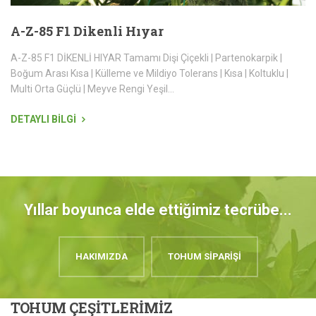
A-Z-85 F1 Dikenli Hıyar
A-Z-85 F1 DİKENLİ HIYAR Tamamı Dişi Çiçekli | Partenokarpik |
Boğum Arası Kısa | Külleme ve Mildiyo Tolerans | Kısa | Koltuklu |
Multi Orta Güçlü | Meyve Rengi Yeşil...
DETAYLI BİLGİ
Yıllar boyunca elde ettiğimiz tecrübe...
HAKIMIZDA
TOHUM SİPARİŞİ
TOHUM
ÇEŞİTLERİMİZ