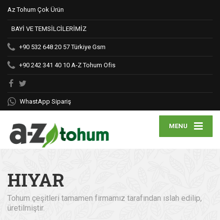
Az Tohum Çok Ürün
BAYİ VE TEMSİLCİLERİMİZ
+90 532 648 20 57
Türkiye Gsm
+90 242 341 40 10
A-Z Tohum Ofis
WhastApp Sipariş
MENU
HIYAR
Tohum çeşitleri tamamen firmamız tarafından ıslah edilip,
üretilmiştir.