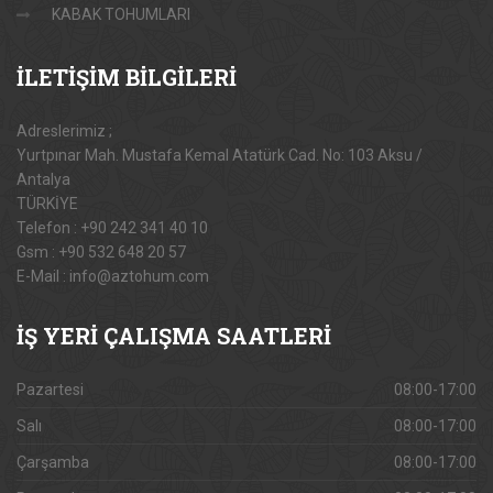
KABAK TOHUMLARI
İLETİŞİM
BİLGİLERİ
Adreslerimiz ;
Yurtpınar Mah. Mustafa Kemal Atatürk Cad. No: 103 Aksu /
Antalya
TÜRKİYE
Telefon : +90 242 341 40 10
Gsm : +90 532 648 20 57
E-Mail : info@aztohum.com
İŞ
YERİ ÇALIŞMA SAATLERİ
Pazartesi
08:00-17:00
Salı
08:00-17:00
Çarşamba
08:00-17:00