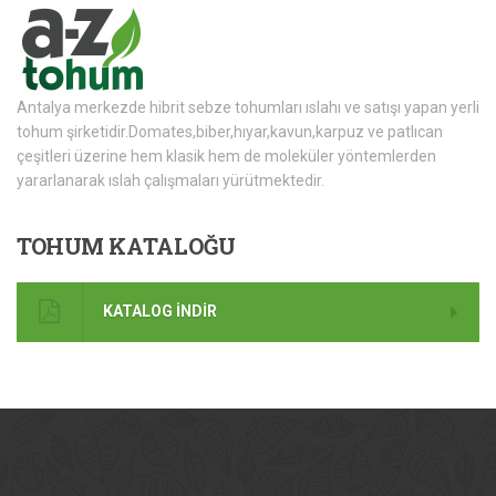
Antalya merkezde hibrit sebze tohumları ıslahı ve satışı yapan yerli
tohum şirketidir.Domates,biber,hıyar,kavun,karpuz ve patlıcan
çeşitleri üzerine hem klasik hem de moleküler yöntemlerden
yararlanarak ıslah çalışmaları yürütmektedir.
TOHUM
KATALOĞU
KATALOG İNDİR