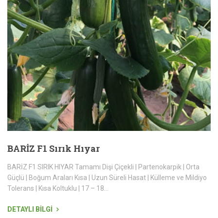
BARİZ F1 Sırık Hıyar
BARİZ F1 SIRIK HIYAR Tamamı Dişi Çiçekli | Partenokarpik | Orta
Güçlü | Boğum Araları Kısa | Uzun Süreli Hasat | Külleme ve Mildiyo
Tolerans | Kısa Koltuklu | 17 – 18...
DETAYLI BİLGİ