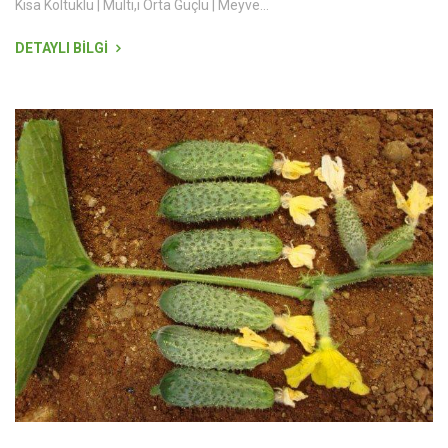
Kısa Koltuklu | Multi,i Orta Güçlü | Meyve...
DETAYLI BİLGİ