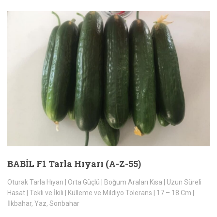
BABİL F1 Tarla Hıyarı (A-Z-55)
Oturak Tarla Hıyarı | Orta Güçlü | Boğum Araları Kısa | Uzun Süreli
Hasat | Tekli ve İkili | Külleme ve Mildiyo Tolerans | 17 – 18 Cm |
İlkbahar, Yaz, Sonbahar