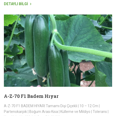
DETAYLI BİLGİ
A-Z-70 F1 Badem Hıyar
A-Z-70 F1 BADEM HIYARI Tamamı Dişi Çiçekli | 10 – 12 Cm |
Partenokarpik | Boğum Arası Kısa | Külleme ve Mildiyo | Tolerans |