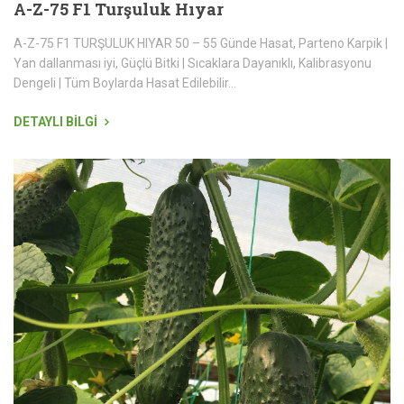
A-Z-75 F1 Turşuluk Hıyar
A-Z-75 F1 TURŞULUK HIYAR 50 – 55 Günde Hasat, Parteno Karpik |
Yan dallanması iyi, Güçlü Bitki | Sıcaklara Dayanıklı, Kalibrasyonu
Dengeli | Tüm Boylarda Hasat Edilebilir...
DETAYLI BİLGİ