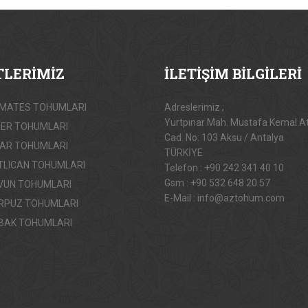
TLERİMİZ
İLETİŞİM
BİLGİLERİ
MATES TOHUMLARI
Adreslerimiz ;
Yurtpınar Mah. Mustafa Kemal A
BER TOHUMLARI
Cad. No: 103 Aksu / Antalya
YAR TOHUMLARI
TÜRKİYE
TLICAN TOHUMLARI
Telefon : +90 242 341 40 10
Gsm : +90 532 648 20 57
VUN TOHUMLARI
E-Mail : info@aztohum.com
RPUZ TOHUMLARI
BAK TOHUMLARI