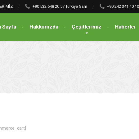
LERİMİZ
+90 532 648 20 57
Türkiye Gsm
+90 242 341 40 10
 Sayfa
Hakkımızda
Çeşitlerimiz
Haberler
merce_cart]