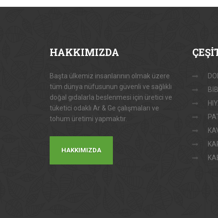
HAKKIMIZDA
ÇEŞİ
Başta ülkemiz insanlarının olmak üzere
DO
tüm dünya nüfusunun güvenli ve sağlıklı
Bİ
doğal gıdalarla beslenmesi için üretici ve
HI
tüketici odaklı Ar & Ge çalışmaları ve
PA
tohum üretimi yapmaktır.
KA
KA
HAKKIMIZDA
KA