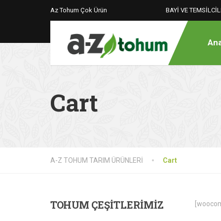
Az Tohum Çok Ürün
BAYİ VE TEMSİLCİ
Ana
Cart
A-Z TOHUM TARIM ÜRÜNLERİ
Cart
TOHUM
ÇEŞİTLERİMİZ
[woocom