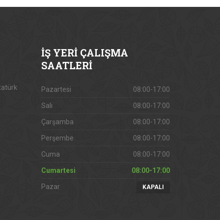
İŞ
YERİ ÇALIŞMA
SAATLERİ
tatürk
Pazartesi
08:00-17:00
Salı
08:00-17:00
Çarşamba
08:00-17:00
Perşembe
08:00-17:00
Cuma
08:00-17:00
Cumartesi
08:00-17:00
Pazar
KAPALI