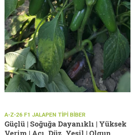
A-Z-26 F1 JALAPEN TİPİ BİBER
Güçlü | Soğuğa Dayanıklı | Yüksek
Verim | Acı, Düz, Yeşil | Olgun