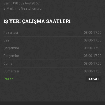
Gsm : +90 532 648 20 57
E-Mail : info@aztohum.com
İŞ
YERİ ÇALIŞMA SAATLERİ
Pazartesi
08:00-17:00
Salı
08:00-17:00
Çarşamba
08:00-17:00
Perşembe
08:00-17:00
Cuma
08:00-17:00
Cumartesi
08:00-17:00
Pazar
KAPALI