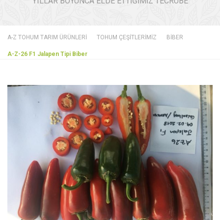
YILLAR BOYUNCA ELDE ETTİĞİMİZ TECRÜBE
A-Z TOHUM TARIM ÜRÜNLERİ
TOHUM ÇEŞİTLERİMİZ
BİBER
A-Z-26 F1 Jalapen Tipi Biber