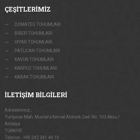
ÇEŞİTLERİMİZ
DOMATES TOHUMLARI
BİBER TOHUMLARI
HIYAR TOHUMLARI
PATLICAN TOHUMLARI
KAVUN TOHUMLARI
KARPUZ TOHUMLARI
KABAK TOHUMLARI
İLETİŞİM
BİLGİLERİ
Adreslerimiz ;
Yurtpınar Mah. Mustafa Kemal Atatürk Cad. No: 103 Aksu /
Antalya
TÜRKİYE
Telefon : +90 242 341 40 10