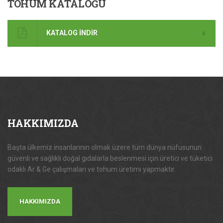
TOHUM
KATALOĞU
KATALOG İNDİR
HAKKIMIZDA
Başta ülkemiz insanlarının olmak üzere tüm dünya nüfusunun
güvenli ve sağlıklı doğal gıdalarla beslenmesi için üretici ve tüketici
odaklı Ar & Ge çalışmaları ve tohum üretimi yapmaktır.
HAKKIMIZDA