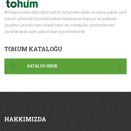
Antalya merkezde hibrit sebze tohumları ıslahı ve satışı yapan yerli
tohum şirketidir.Domates,biber,hıyar,kavun,karpuz ve patlıcan
çeşitleri üzerine hem klasik hem de moleküler yöntemlerden
yararlanarak ıslah çalışmaları yürütmektedir.
TOHUM
KATALOĞU
KATALOG İNDİR
HAKKIMIZDA