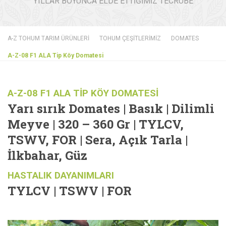
YILLAR BOYUNCA ELDE ETTİĞİMİZ TECRÜBE
A-Z TOHUM TARIM ÜRÜNLERİ
TOHUM ÇEŞİTLERİMİZ
DOMATES
A-Z-08 F1 ALA Tip Köy Domatesi
A-Z-08 F1 ALA TİP KÖY DOMATESİ
Yarı sırık Domates | Basık | Dilimli
Meyve | 320 – 360 Gr | TYLCV,
TSWV, FOR | Sera, Açık Tarla |
İlkbahar, Güz
HASTALIK DAYANIMLARI
TYLCV | TSWV | FOR