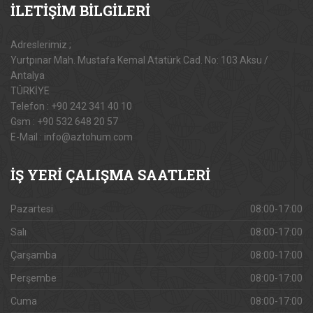
İLETİŞİM
BİLGİLERİ
Adreslerimiz ;
Yurtpınar Mah. Mustafa Kemal Atatürk Cad. No: 103 Aksu /
Antalya
TÜRKİYE
Telefon : +90 242 341 40 10
Gsm : +90 532 648 20 57
E-Mail : info@aztohum.com
İŞ
YERİ ÇALIŞMA SAATLERİ
Pazartesi
08:00-17:00
Salı
08:00-17:00
Çarşamba
08:00-17:00
Perşembe
08:00-17:00
Cuma
08:00-17:00