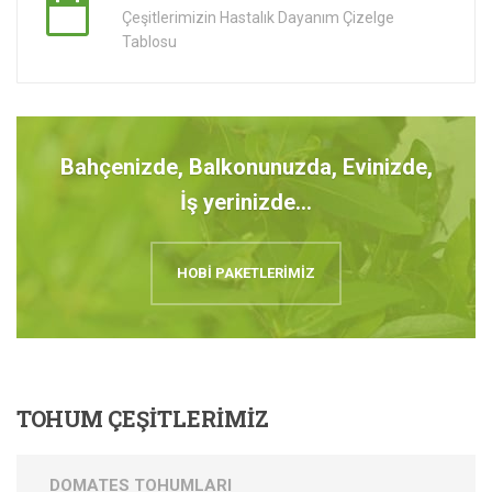
Çeşitlerimizin Hastalık Dayanım Çizelge
Tablosu
Bahçenizde, Balkonunuzda, Evinizde,
İş yerinizde...
HOBİ PAKETLERİMİZ
TOHUM
ÇEŞİTLERİMİZ
DOMATES TOHUMLARI