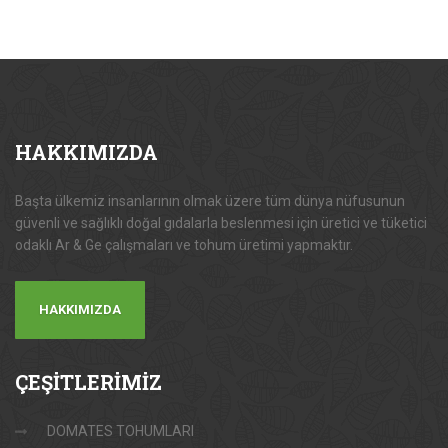
HAKKIMIZDA
Başta ülkemiz insanlarının olmak üzere tüm dünya nüfusunun
güvenli ve sağlıklı doğal gıdalarla beslenmesi için üretici ve tüketici
odaklı Ar & Ge çalışmaları ve tohum üretimi yapmaktır.
HAKKIMIZDA
ÇEŞİTLERİMİZ
DOMATES TOHUMLARI