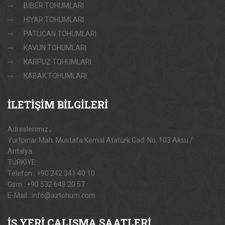
BİBER TOHUMLARI
HIYAR TOHUMLARI
PATLICAN TOHUMLARI
KAVUN TOHUMLARI
KARPUZ TOHUMLARI
KABAK TOHUMLARI
İLETİŞİM
BİLGİLERİ
Adreslerimiz ;
Yurtpınar Mah. Mustafa Kemal Atatürk Cad. No: 103 Aksu /
Antalya
TÜRKİYE
Telefon : +90 242 341 40 10
Gsm : +90 532 648 20 57
E-Mail : info@aztohum.com
İŞ
YERİ ÇALIŞMA SAATLERİ