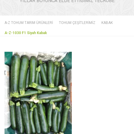
YILLAR BOYUNCA ELDE ETTİĞİMİZ TECRÜBE
A-Z TOHUM TARIM ÜRÜNLERİ
TOHUM ÇEŞİTLERİMİZ
KABAK
A-Z-1030 F1 Siyah Kabak