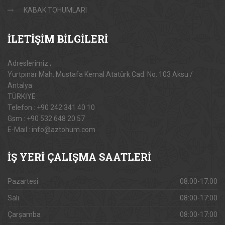
KABAK TOHUMLARI
İLETİŞİM
BİLGİLERİ
Adreslerimiz ;
Yurtpınar Mah. Mustafa Kemal Atatürk Cad. No: 103 Aksu /
Antalya
TÜRKİYE
Telefon : +90 242 341 40 10
Gsm : +90 532 648 20 57
E-Mail : info@aztohum.com
İŞ
YERİ ÇALIŞMA SAATLERİ
Pazartesi
08:00-17:00
Salı
08:00-17:00
Çarşamba
08:00-17:00