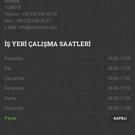
Antalya
TÜRKİYE
Telefon : +90 242 341 40 10
Gsm : +90 532 648 20 57
E-Mail : info@aztohum.com
İŞ
YERİ ÇALIŞMA SAATLERİ
Pazartesi
08:00-17:00
Salı
08:00-17:00
Çarşamba
08:00-17:00
Perşembe
08:00-17:00
Cuma
08:00-17:00
Cumartesi
08:00-17:00
Pazar
KAPALI