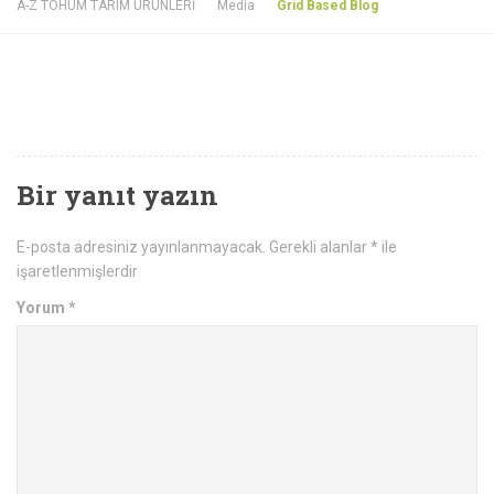
A-Z TOHUM TARIM ÜRÜNLERİ
Media
Grid Based Blog
Bir yanıt yazın
E-posta adresiniz yayınlanmayacak.
Gerekli alanlar
*
ile
işaretlenmişlerdir
Yorum
*