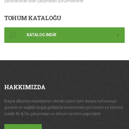
yararlanarak ıslah çalışmaları yürütmektedir.
TOHUM
KATALOĞU
KATALOG İNDİR
HAKKIMIZDA
Başta ülkemiz insanlarının olmak üzere tüm dünya nüfusunun
güvenli ve sağlıklı doğal gıdalarla beslenmesi için üretici ve tüketici
odaklı Ar & Ge çalışmaları ve tohum üretimi yapmaktır.