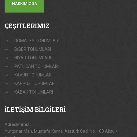
HAKKIMIZDA
ÇEŞİTLERİMİZ
DOMATES TOHUMLARI
BİBER TOHUMLARI
HIYAR TOHUMLARI
PATLICAN TOHUMLARI
KAVUN TOHUMLARI
KARPUZ TOHUMLARI
KABAK TOHUMLARI
İLETİŞİM
BİLGİLERİ
Adreslerimiz ;
Yurtpınar Mah. Mustafa Kemal Atatürk Cad. No: 103 Aksu /