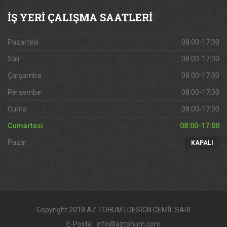
İŞ
YERİ ÇALIŞMA SAATLERİ
Pazartesi
08:00-17:00
Salı
08:00-17:00
Çarşamba
08:00-17:00
Perşembe
08:00-17:00
Cuma
08:00-17:00
Cumartesi
08:00-17:00
Pazar
KAPALI
Copyright 2018 AZ TOHUM | DESİGN CEMİL SARI
E-Posta : info@aztohum.com