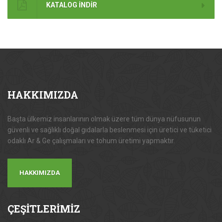
KATALOG İNDİR
HAKKIMIZDA
Başta ülkemiz insanlarının olmak üzere tüm dünya nüfusunun
güvenli ve sağlıklı doğal gıdalarla beslenmesi için üretici ve tüketici
odaklı Ar & Ge çalışmaları ve tohum üretimi yapmaktır.
HAKKIMIZDA
ÇEŞİTLERİMİZ